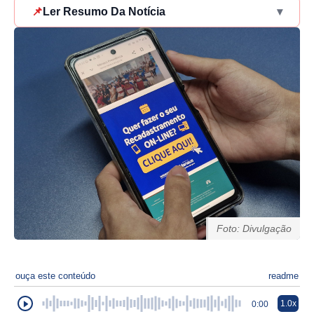
📌
Ler Resumo Da Notícia
▾
Foto: Divulgação
ouça este conteúdo
readme
1.0x
0:00