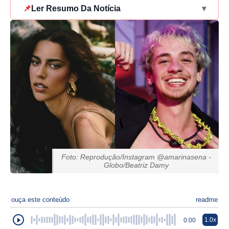
📌
Ler Resumo Da Notícia
▾
Foto: Reprodução/Instagram @amarinasena -
Globo/Beatriz Damy
ouça este conteúdo
readme
1.0x
0:00