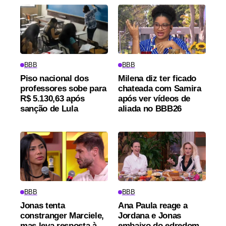
BBB
BBB
Piso nacional dos
Milena diz ter ficado
professores sobe para
chateada com Samira
R$ 5.130,63 após
após ver vídeos de
sanção de Lula
aliada no BBB26
BBB
BBB
Jonas tenta
Ana Paula reage a
constranger Marciele,
Jordana e Jonas
mas leva resposta à
embaixo do edredom