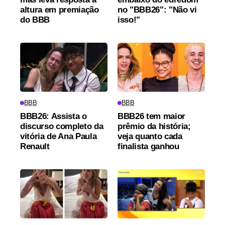
altura em premiação
no "BBB26": "Não vi
do BBB
isso!"
BBB
BBB
BBB26: Assista o
BBB26 tem maior
discurso completo da
prêmio da história;
vitória de Ana Paula
veja quanto cada
Renault
finalista ganhou