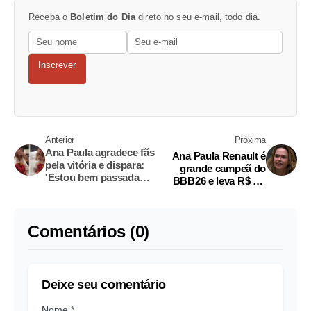
Receba o
Boletim do Dia
direto no seu e-mail, todo dia.
Inscrever
Anterior
Próxima
Ana Paula agradece fãs
Ana Paula Renault é
pela vitória e dispara:
grande campeã do
'Estou bem passada
BBB26 e leva R$ 5,7
com as histórias'
milhões
Comentários (0)
Deixe seu comentário
Nome *