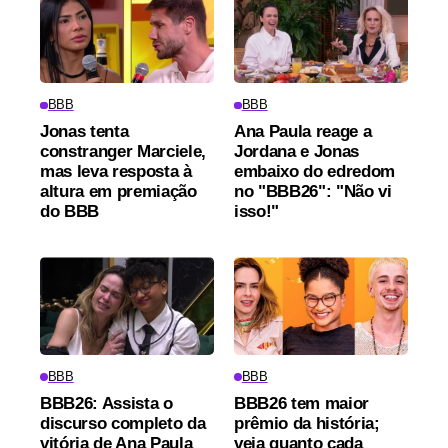
BBB
BBB
Jonas tenta
Ana Paula reage a
constranger Marciele,
Jordana e Jonas
mas leva resposta à
embaixo do edredom
altura em premiação
no "BBB26": "Não vi
do BBB
isso!"
BBB
BBB
BBB26: Assista o
BBB26 tem maior
discurso completo da
prêmio da história;
vitória de Ana Paula
veja quanto cada