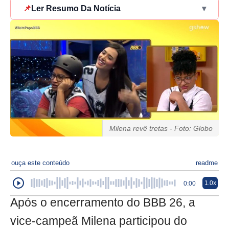
📌
Ler Resumo Da Notícia
▾
Milena revê tretas - Foto: Globo
ouça este conteúdo
readme
1.0x
0:00
Após o encerramento do BBB 26, a
vice-campeã Milena participou do