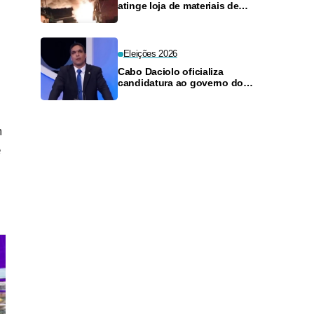
atinge loja de materiais de
construção no Monte das
Oliveiras
Eleições 2026
Cabo Daciolo oficializa
candidatura ao governo do
Amazonas pelo Mobiliza
m
e