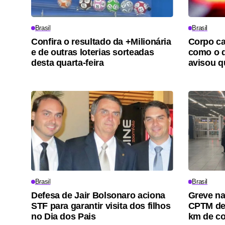
Brasil
Brasil
Confira o resultado da +Milionária
Corpo ca
e de outras loterias sorteadas
como o d
desta quarta-feira
avisou qu
Brasil
Brasil
Defesa de Jair Bolsonaro aciona
Greve nas
STF para garantir visita dos filhos
CPTM de
no Dia dos Pais
km de c