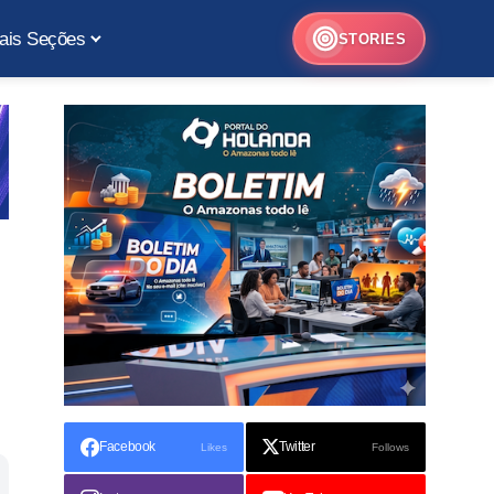
ais Seções
STORIES
Facebook
Twitter
Likes
Follows