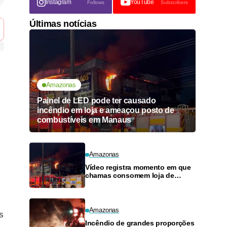
Instagram
YouTube
Follows
Subscribers
Últimas notícias
Amazonas
Painel de LED pode ter causado
incêndio em loja e ameaçou posto de
combustíveis em Manaus
Amazonas
Vídeo registra momento em que
chamas consomem loja de
materiais de construção no
Monte das Oliveiras
Amazonas
s
Incêndio de grandes proporções